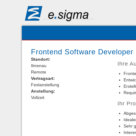
Frontend Software Developer
Standort:
Ihre A
Ilmenau
Remote
Fronte
Vertragsart:
Entwi
Festanstellung
Erstel
Anstellung:
Requi
Vollzeit
Ihr Pro
Abgesc
Ideale
Sehr g
Intere