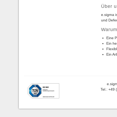
Über 
e.sigma i
und Defe
Warum
Eine P
Ein he
Flexib
Ein Ar
e.sig
Tel.: +49 