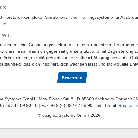
uns:
st Hersteller komplexer Simulations- und Trainingssysteme für Ausbildu
nse.
 wir:
osition mit viel Gestaltungsspielraum in einem innovativen Unternehm
rzliches Team, das sich gegenseitig unterstützt und mit Begeisterung
le Arbeitszeiten, die Möglichkeit zur Teilzeitbeschäftigung sowie die Opt
beitsumfeld, das dich inspiriert, dich wachsen lässt und individuelle En
Bewerben
ma Systems GmbH | Max-Planck-Str. 8 | D-85609 Aschheim-Dornach / 
(0) 89 / 42 09 90 - 0 | Fax: +49 (0) 89 / 42 09 90 - 69 | Email:
Request i
© e.sigma Systems GmbH 2026