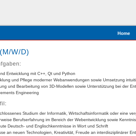
Jump to navigation
Home
 (M/W/D)
ufgaben:
nd Entwicklung mit C++, Qt und Python
cklung und Pflege moderner Webanwendungen sowie Umsetzung intuitiv
lung und Bearbeitung von 3D-Modellen sowie Unterstützung bei der E
rements Engineering
fil:
hlossenes Studium der Informatik, Wirtschaftsinformatik oder eine ver
rweise Berufserfahrung im Bereich der Webentwicklung sowie Kenntnis
ute Deutsch- und Englischkenntnisse in Wort und Schrift
sse an neuen Technologien, Kreativität, Freude an interdisziplinärer 