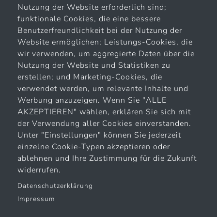
e.sigma Technology GmbH
Nutzung der Website erforderlich sind;
Langewiesener Straße 16
funktionale Cookies, die eine bessere
98693 Ilmenau
Benutzerfreundlichkeit bei der Nutzung der
Website ermöglichen; Leistungs-Cookies, die
+49 (0) 3677 / 87 49 8 - 0
wir verwenden, um aggregierte Daten über die
+49 (0) 3677 / 87 49 8 - 22
Nutzung der Website und Statistiken zu
erstellen; und Marketing-Cookies, die
verwendet werden, um relevante Inhalte und
Werbung anzuzeigen. Wenn Sie "ALLE
AKZEPTIEREN" wählen, erklären Sie sich mit
der Verwendung aller Cookies einverstanden.
Unter "Einstellungen" können Sie jederzeit
Company of
einzelne Cookie-Typen akzeptieren oder
ablehnen und Ihre Zustimmung für die Zukunft
widerrufen.
Datenschutzerklärung
Impressum